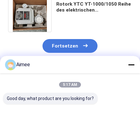
Rotork YTC YT-1000/1050 Reihe
des elektrischen
pneumatischen Stellwerk-YT-
1000R/YT-1000L
Fortsetzen
Aimee
Empfohlene Produkte
5:17 AM
Good day, what product are you looking for?
Original Rotork YTC
DVC6200 Digital
6DR5020-0NG
YT-320N1 Volume
Valve Controller
0AA0 SIPART 