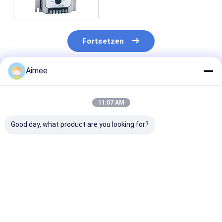
1
Fortsetzen
Aimee
Empfohlene Produkte
11:07 AM
Good day, what product are you looking for?
Fabrikpreis Testo
Neuer originaler
Setra Modell 
310 Verbrennungs-
Ventilregler YTC YT-
Niederdruck-
Analysator-Kit OEM
3300LSN5500S -
Differenzdruc
auf Lager
Ventilzubehör - Auf
2641-025-L-B
Lager
T1-G
Bestpreis
Bestpreis
Bestprei