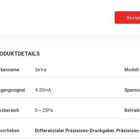
Bestpr
ODUKTDETAILS
rkenname
Setra
Modell
gangssignal
4-20mA
Spannu
sbereich
0 ~ 25Pa
Betrie
vorheben
Differenzialer Präzisions-Druckgeber
,
Präzisions