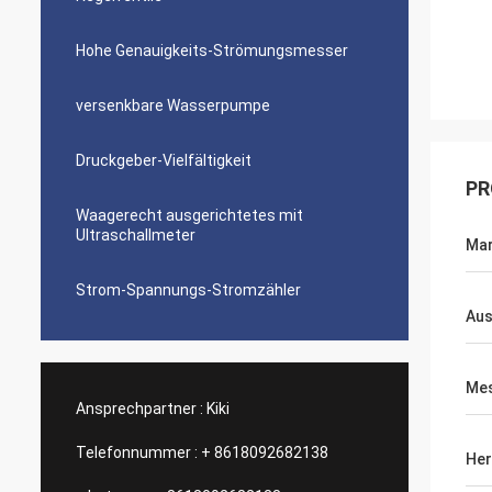
Hohe Genauigkeits-Strömungsmesser
versenkbare Wasserpumpe
Druckgeber-Vielfältigkeit
PR
Waagerecht ausgerichtetes mit
Ultraschallmeter
Ma
Strom-Spannungs-Stromzähler
Aus
Mes
Ansprechpartner :
Kiki
Telefonnummer :
+ 8618092682138
Her