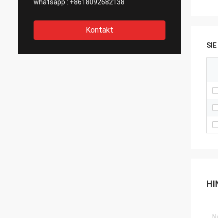
whatsapp :
+8618092682138
Kontakt
SI
HI