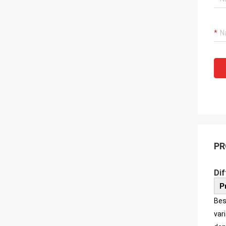
PR
Dif
P
Bes
var