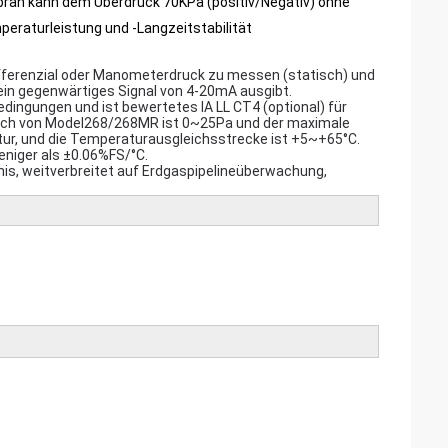
ran kann dem Überdruck 70KPa (positiv/Negativ) ohne
peraturleistung und -Langzeitstabilität
fferenzial oder Manometerdruck zu messen (statisch) und
ein gegenwärtiges Signal von 4-20mA ausgibt.
dingungen und ist bewertetes IA LL CT4 (optional) für
eich von Model268/268MR ist 0~25Pa und der maximale
ur, und die Temperaturausgleichsstrecke ist +5~+65°C.
niger als ±0.06%FS/°C.
s, weitverbreitet auf Erdgaspipelineüberwachung,