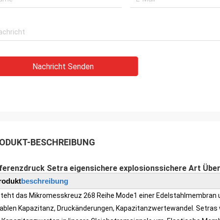
Nachricht Senden
ODUKT-BESCHREIBUNG
ferenzdruck Setra eigensichere explosionssichere Art Übe
rodukt
beschreibung
teht das Mikromesskreuz 268 Reihe Mode1 einer Edelstahlmembran und
iablen Kapazitanz, Druckänderungen, Kapazitanzwertewandel.
Setras 