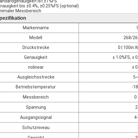
andardgenauigkeit ist ±1%FS
nauigkeit bis ±0.4%, ±0.25%FS (optional)
nimaler Messbereich
pezifikation
Markenname
Modell
268/26
Druckstrecke
0 | 100in.
Genauigkeit
± 1.0%FS, ± 
nolinear
± 
Ausgleichsstrecke
5
Betriebstemperatur
-18
Messbereich
0 
Spannung
2
Ausgangssignal
4
Schutzniveau
Gewicht
3