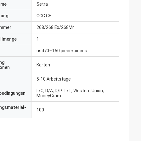
ame
Setra
erung
CCC.CE
ummer
268/268 Ex/268Mr
ellmenge
1
usd70~150 piece/pieces
ng
Karton
ionen
5-10 Arbeitstage
L/C, D/A, D/P, T/T, Western Union,
bedingungen
MoneyGram
ngsmaterial-
100