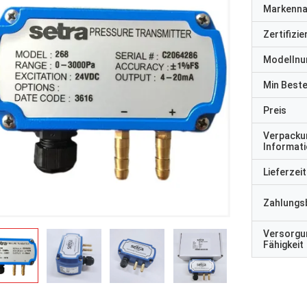
Markenn
Zertifizi
Modelln
Min Best
Preis
Verpacku
Informat
Lieferzeit
Zahlungs
Versorgu
Fähigkeit