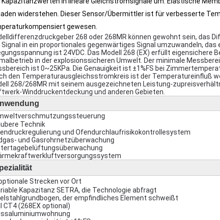
 Kapazitanzwerten in lineare Gleichstromsignale um.
Elastische Memb
aden widerstehen.
Dieser Sensor/Übermittler ist für verbesserte Tem
peraturkompensiert gewesen.
elldifferenzdruckgeber 268 oder 268MR können gewohnt sein, das Di
 Signal in ein proportionales gegenwärtiges Signal umzuwandeln, das 
egungsspannung ist 24VDC. Das Modell 268 (EX) erfüllt eigensichere Be
malbetrieb in der explosionssicheren Umwelt. Der minimale Messber
sbereich ist 0~25KPa. Die Genauigkeit ist ±1%FS bei Zimmertemperat
ch den Temperaturausgleichsstromkreis ist der Temperatureinfluß we
ell 268/268MR mit seinem ausgezeichneten Leistung-zupreisverhältni
ftwerk-Winddruckentdeckung und anderen Gebieten.
nwendung
mweltverschmutzungssteuerung
ubere Technik
endruckregulierung und Ofendurchlaufrisikokontrollesystem
dgas- und Gasrohrnetzüberwachung
tertagebelüftungsüberwachung
rmekraftwerkluftversorgungssystem
pezialität
optionale Strecken vor Ort
riable Kapazitanz SETRA, die Technologie abfragt
elstahlgrundbogen, der empfindliches Element schweißt
 II CT4 (268EX optional)
ssaluminiumwohnung