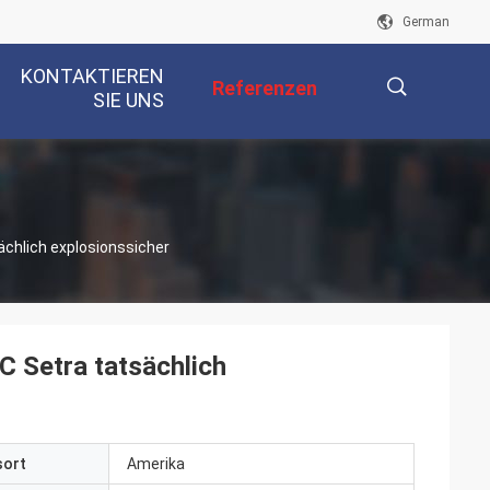
German
KONTAKTIEREN
Referenzen
SIE UNS
描
ächlich explosionssicher
述
C Setra tatsächlich
sort
Amerika