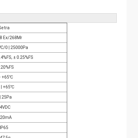
Setra
8 Ex/268Mr
WC/0 | 25000Pa
0.4%FS, ± 0.25%FS
0.20%FS
~ +65℃
 | +65℃
| 25Pa
4VDC
-20mA
IP65
47.5g