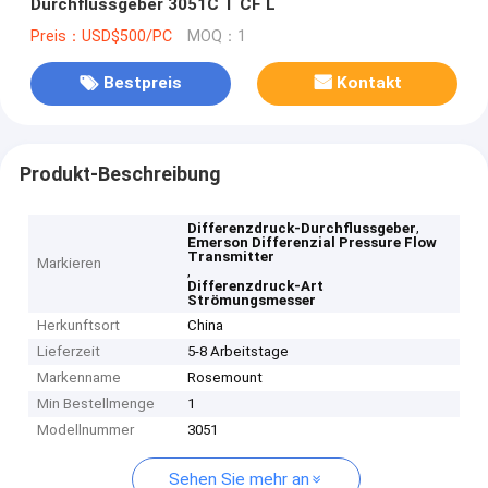
Durchflussgeber 3051C T CF L
Preis：USD$500/PC
MOQ：1
Bestpreis
Kontakt
Produkt-Beschreibung
,
Differenzdruck-Durchflussgeber
Emerson Differenzial Pressure Flow
Transmitter
Markieren
,
Differenzdruck-Art
Strömungsmesser
Herkunftsort
China
Lieferzeit
5-8 Arbeitstage
Markenname
Rosemount
Min Bestellmenge
1
Modellnummer
3051
Sehen Sie mehr an