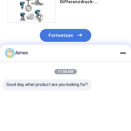
Differenzdruck-
Durchflussgeber 3051C T CF
L
Fortsetzen
Aimee
Empfohlene Produkte
11:50 AM
Good day, what product are you looking for?
Fabrikpreis Testo
Neuer originaler
Setra Modell 
310 Verbrennungs-
Ventilregler YTC YT-
Niederdruck-
Analysator-Kit OEM
3300LSN5500S -
Differenzdruc