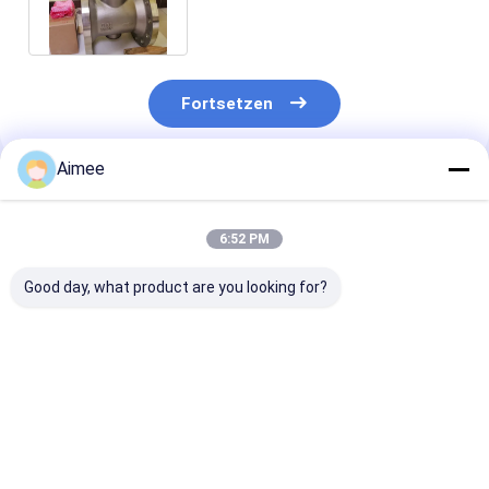
Fortsetzen
Aimee
Empfohlene Produkte
6:52 PM
Good day, what product are you looking for?
Fabrikpreis Testo
Neuer originaler
Setra Modell 
310 Verbrennungs-
Ventilregler YTC YT-
Niederdruck-
Analysator-Kit OEM
3300LSN5500S -
Differenzdruc
auf Lager
Ventilzubehör - Auf
2641-025-L-B
Lager
T1-G
Bestpreis
Bestpreis
Bestprei