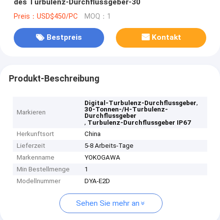
des Turbulenz-Durchflussgeber-30
Preis：USD$450/PC
MOQ：1
Bestpreis
Kontakt
Produkt-Beschreibung
,
Digital-Turbulenz-Durchflussgeber
30-Tonnen-/H-Turbulenz-
Markieren
Durchflussgeber
,
Turbulenz-Durchflussgeber IP67
Herkunftsort
China
Lieferzeit
5-8 Arbeits-Tage
Markenname
YOKOGAWA
Min Bestellmenge
1
Modellnummer
DYA-E2D
Sehen Sie mehr an