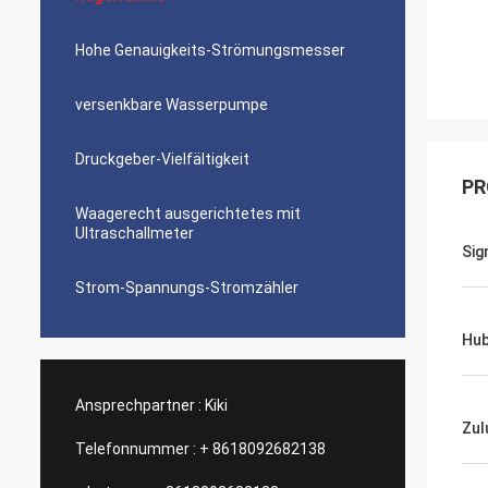
Hohe Genauigkeits-Strömungsmesser
versenkbare Wasserpumpe
Druckgeber-Vielfältigkeit
PR
Waagerecht ausgerichtetes mit
Ultraschallmeter
Sig
Strom-Spannungs-Stromzähler
Hub
Ansprechpartner :
Kiki
Zul
Telefonnummer :
+ 8618092682138