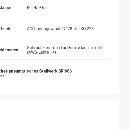
klasse
IP 54/IP 65
tisch
ACC Innengewinde G 1/8. zu ISO 228
Schraubklemmen für Drähte bis 2,5 mm2
bklemmen
(AWG-Lehre 14)
ches pneumatisches Stellwerk SRI986
,
erk