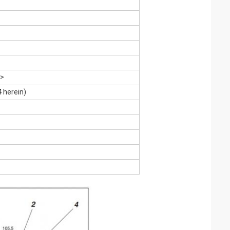
">
4 herein)