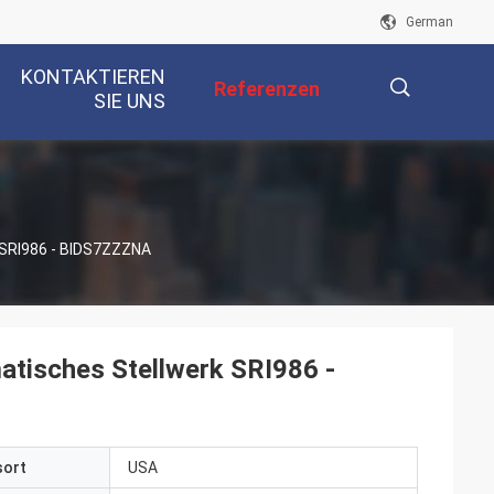
German
KONTAKTIEREN
Referenzen
SIE UNS
描
k SRI986 - BIDS7ZZZNA
述
matisches Stellwerk SRI986 -
sort
USA