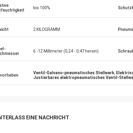
ative
bis 100%
Schutz
tfeuchtigkeit
icht
2 KILOGRAMM
Pneuma
el-
6 -12 Millimeter (0,24 - 0,47 herein)
Schrau
rchmesser
Ventil-Galvano-pneumatisches Stellwerk
,
Elektris
vorheben
Justierbares elektropneumatisches Ventil-Stellw
NTERLASS EINE NACHRICHT