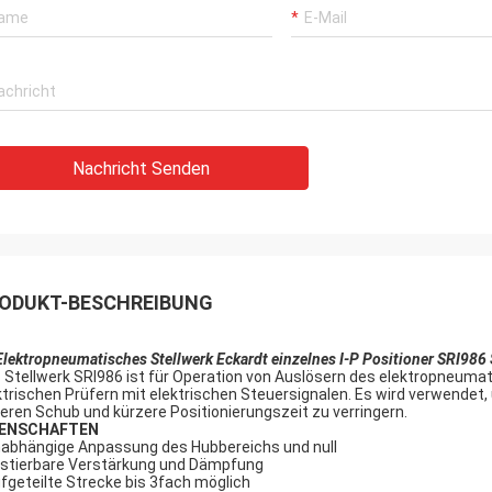
Nachricht Senden
ODUKT-BESCHREIBUNG
Elektropneumatisches Stellwerk Eckardt einzelnes I-P Positioner SRI
 Stellwerk SRI986 ist für Operation von Auslösern des elektropneuma
ktrischen Prüfern mit elektrischen Steuersignalen. Es wird verwendet, 
eren Schub und kürzere Positionierungszeit zu verringern.
GENSCHAFTEN
nabhängige Anpassung des Hubbereichs und null
ustierbare Verstärkung und Dämpfung
ufgeteilte Strecke bis 3fach möglich