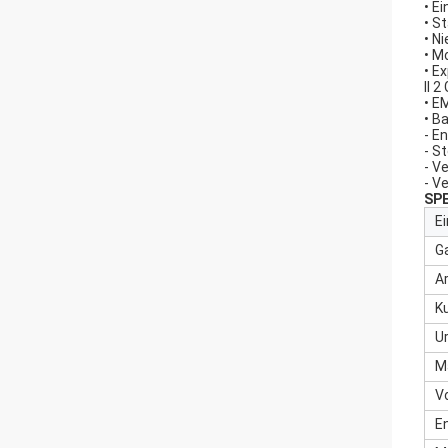
• E
• S
• N
• M
• E
II 
• E
• B
- E
- S
- V
- V
SPE
Ei
G
A
K
U
M
V
E