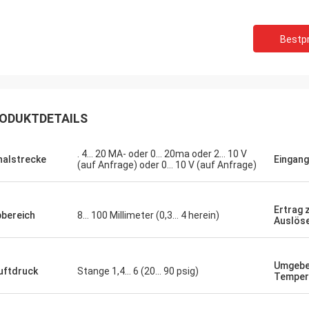
Bestpr
ODUKTDETAILS
. 4… 20 MA- oder 0… 20ma oder 2… 10 V
nalstrecke
Eingan
(auf Anfrage) oder 0… 10 V (auf Anfrage)
Ertrag
bereich
8… 100 Millimeter (0,3… 4 herein)
Auslös
Umgeb
uftdruck
Stange 1,4… 6 (20… 90 psig)
Temper