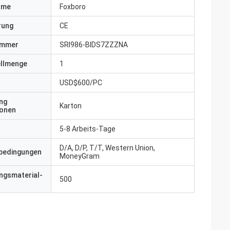
ame
Foxboro
erung
CE
ummer
SRI986-BIDS7ZZZNA
ellmenge
1
USD$600/PC
ng
Karton
ionen
5-8 Arbeits-Tage
D/A, D/P, T/T, Western Union,
bedingungen
MoneyGram
ngsmaterial-
500