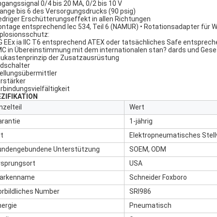
ingangssignal 0/4 bis 20 MA, 0/2 bis 10 V
tange bis 6 des Versorgungsdrucks (90 psig)
iedriger Erschütterungseffekt in allen Richtungen
ontage entsprechend Iec 534, Teil 6 (NAMUR) • Rotationsadapter für W
xplosionsschutz:
2 G EEx ia IIC T6 entsprechend ATEX oder tatsächliches Safe entspre
MC in Übereinstimmung mit dem internationalen stan? dards und Ges
aukastenprinzip der Zusatzausrüstung
ndschalter
tellungsübermittler
erstärker
erbindungsvielfältigkeit
ZIFIKATION
nzelteil
Wert
arantie
1-jährig
rt
Elektropneumatisches Stel
undengebundene Unterstützung
SOEM, ODM
rsprungsort
USA
arkenname
Schneider Foxboro
orbildliches Number
SRI986
nergie
Pneumatisch