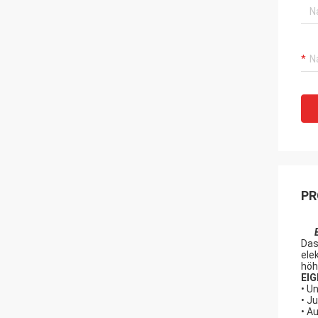
PR
Das
ele
höh
EI
• U
• J
• A