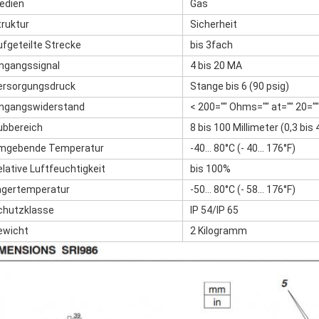
edien
Gas
truktur
Sicherheit
ufgeteilte Strecke
bis 3fach
ingangssignal
4 bis 20 MA
ersorgungsdruck
Stange bis 6 (90 psig)
ingangswiderstand
< 200="" Ohms="" at="" 20="
ubbereich
8 bis 100 Millimeter (0,3 bis 
mgebende Temperatur
-40… 80°C (- 40… 176°F)
lative Luftfeuchtigkeit
bis 100%
agertemperatur
-50… 80°C (- 58… 176°F)
chutzklasse
IP 54/IP 65
ewicht
2 Kilogramm