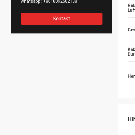
whatsapp :
+8618092682138
Rel
Luf
Kontakt
Gew
Kab
Du
Her
HI