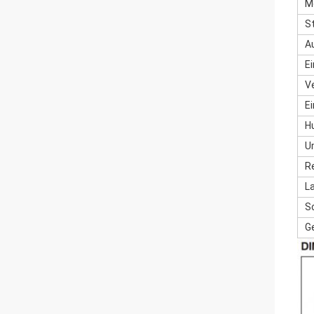
M
S
A
E
V
E
H
U
Re
L
S
G