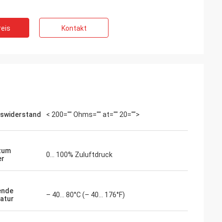
eis
Kontakt
gswiderstand
< 200="" Ohms="" at="" 20="">
 zum
0… 100% Zuluftdruck
er
ende
– 40… 80°C (– 40… 176°F)
atur