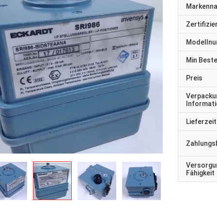
Markenn
Zertifizi
Modelln
Min Best
Preis
Verpacku
Informat
Lieferzeit
Zahlungs
Versorgu
Fähigkeit