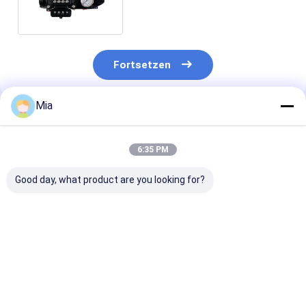
Fortsetzen
Mia
Empfohlene Produkte
6:35 PM
Good day, what product are you looking for?
Test 175H1
Neues Original Air
Swagelok 316
Temperatur- und
Bellow, einmaliges
Edelstahl-
Luftfeuchtigkeitstester
Handeln, weibliche
Anschlussada
OEM anpassbarer
Montagelöcher.
mit 1/16 bis 1 
Akkubetrieb
Zoll (3 bis 25
Bestpreis
Bestpreis
Bestprei