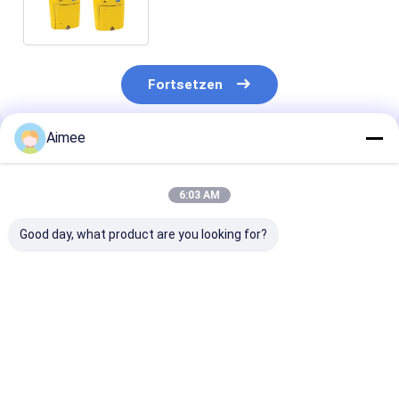
tragbarer
Fortsetzen
Aimee
Empfohlene Produkte
6:03 AM
Good day, what product are you looking for?
Test 175H1
Neues Original Air
Swagelok 316
Temperatur- und
Bellow, einmaliges
Edelstahl-
Luftfeuchtigkeitstester
Handeln, weibliche
Anschlussada
OEM anpassbarer
Montagelöcher.
mit 1/16 bis 1 
Akkubetrieb
Zoll (3 bis 25
Bestpreis
Bestpreis
Bestprei