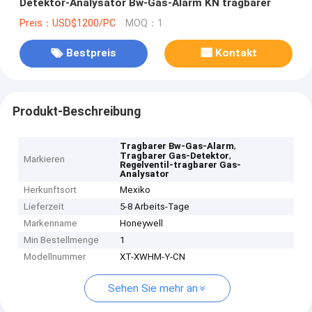
Detektor-Analysator Bw-Gas-Alarm KN tragbarer
Preis：USD$1200/PC
MOQ：1
Bestpreis
Kontakt
Produkt-Beschreibung
,
Tragbarer Bw-Gas-Alarm
,
Tragbarer Gas-Detektor
Markieren
Regelventil-tragbarer Gas-
Analysator
Herkunftsort
Mexiko
Lieferzeit
5-8 Arbeits-Tage
Markenname
Honeywell
Min Bestellmenge
1
Modellnummer
XT-XWHM-Y-CN
Sehen Sie mehr an