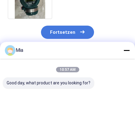
Durchflussmesser AXG4A-
G000142JA11/MC
Fortsetzen
Mia
Empfohlene Produkte
10:57 AM
Good day, what product are you looking for?
Neues Original-
Neuer Original HACH
vega VEGAFLE
Multiparameter-
SENSOR,
TDR-Sensor fü
Benchtop-Fotometer
TEMPERATUR,
kontinuierlich
und pH-Meter
HACH PN
Füllstands- un