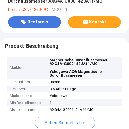
Durchflussmesser AXG4A-G000142JA11/MC
Preis：USD$1250/PC
MOQ：1
Bestpreis
Kontakt
Produkt-Beschreibung
Magnetische Durchflussmesser
AXG4A-G000142JA11/MC
Markieren
,
Yokogawa AXG Magnetische
Durchflussmesser
Herkunftsort
Japan
Lieferzeit
3-5 Arbeitstage
Markenname
Yokogawa
Min Bestellmenge
1
Modellnummer
AXG4A-G000142JA11/MC
Sehen Sie mehr an