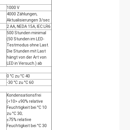
1000 V
4000 Zählungen,
Aktualisierungen 3/sec
2 AA, NEDA 15A, IEC LR6
500 Stunden minimal
(50 Stunden im LED-
Testmodus ohne Last.
Die Stunden mit Last
hängt von der Art von
LED in Versuch.) ab
0 °C zu °C 40
-30 °C zu °C 60
Kondensationsfrei
(<10> ≤90% relative
Feuchtigkeit bei °C 10
zu °C 30;
≤75% relative
Feuchtigkeit bei °C 30