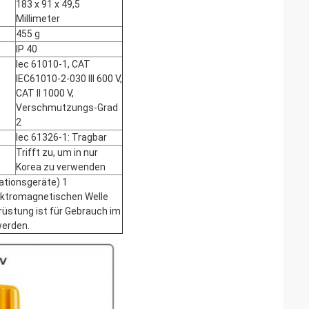
183 x 91 x 49,5
Millimeter
455 g
IP 40
Iec 61010-1, CAT
IEC61010-2-030 III 600 V,
CAT II 1000 V,
Verschmutzungs-Grad
2
Iec 61326-1: Tragbar
Trifft zu, um in nur
Korea zu verwenden
ationsgeräte) 1
lektromagnetischen Welle
rüstung ist für Gebrauch im
werden.