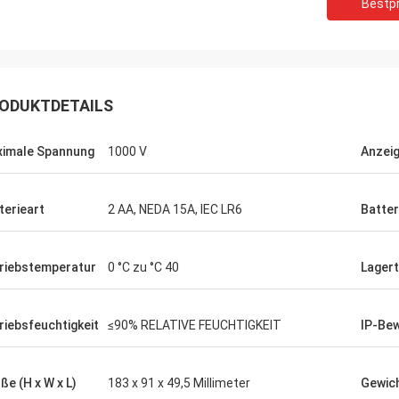
Bestpr
ODUKTDETAILS
imale Spannung
1000 V
Anzeig
terieart
2 AA, NEDA 15A, IEC LR6
Batter
riebstemperatur
0 °C zu °C 40
Lager
riebsfeuchtigkeit
≤90% RELATIVE FEUCHTIGKEIT
IP-Be
ße (H x W x L)
183 x 91 x 49,5 Millimeter
Gewic