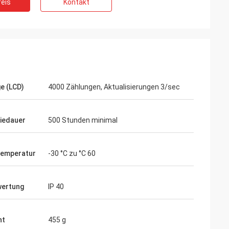
eis
Kontakt
e (LCD)
4000 Zählungen, Aktualisierungen 3/sec
iedauer
500 Stunden minimal
temperatur
-30 °C zu °C 60
wertung
IP 40
ht
455 g