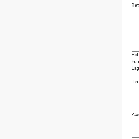
Bet
Hö
Fun
Lag
Tem
Abs