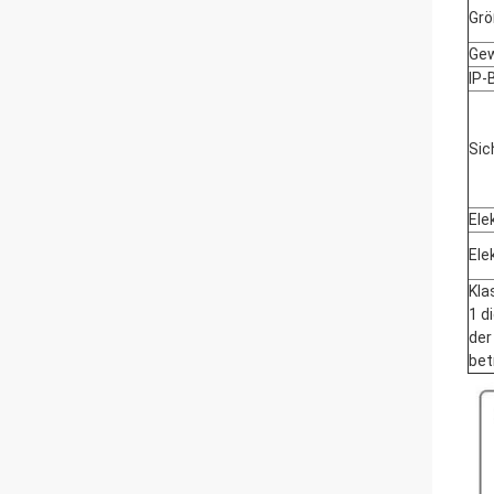
Grö
Gew
IP-
Sic
Ele
Ele
Kla
1 d
der
bet