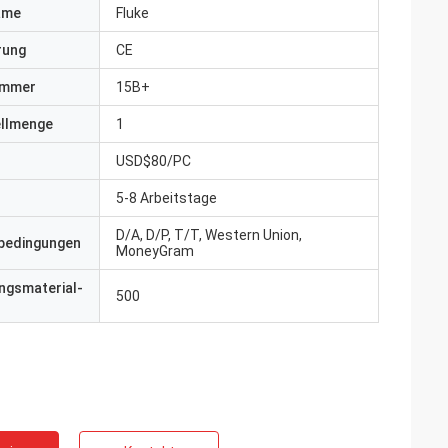
ame
Fluke
erung
CE
ummer
15B+
ellmenge
1
USD$80/PC
5-8 Arbeitstage
D/A, D/P, T/T, Western Union,
bedingungen
MoneyGram
ngsmaterial-
500