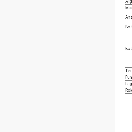
All
Max
Anz
Bat
Bat
Te
Fun
Lag
Rel