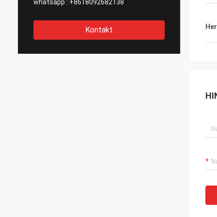
whatsapp :
+8618092682138
Her
Kontakt
HI