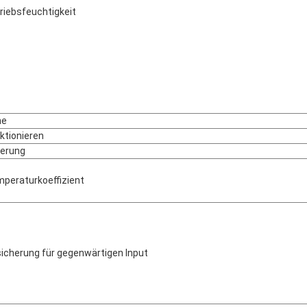
riebsfeuchtigkeit
he
ktionieren
erung
peraturkoeffizient
icherung für gegenwärtigen Input