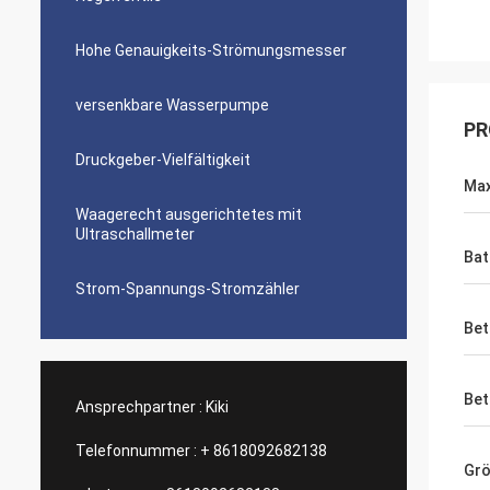
Hohe Genauigkeits-Strömungsmesser
versenkbare Wasserpumpe
PR
Druckgeber-Vielfältigkeit
Max
Waagerecht ausgerichtetes mit
Ultraschallmeter
Bat
Strom-Spannungs-Stromzähler
Bet
Bet
Ansprechpartner :
Kiki
Telefonnummer :
+ 8618092682138
Grö