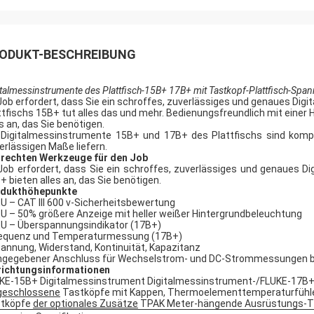
ODUKT-BESCHREIBUNG
italmessinstrumente des Plattfisch-15B+ 17B+ mit Tastkopf-Plattfisch-S
 Job erfordert, dass Sie ein schroffes, zuverlässiges und genaues D
ttfischs 15B+ tut alles das und mehr. Bedienungsfreundlich mit einer 
es an, das Sie benötigen.
 Digitalmessinstrumente 15B+ und 17B+ des Plattfischs sind kompa
erlässigen Maße liefern.
 rechten Werkzeuge für den Job
 Job erfordert, dass Sie ein schroffes, zuverlässiges und genaues 
+ bieten alles an, das Sie benötigen.
dukthöhepunkte
EU – CAT III 600 v-Sicherheitsbewertung
EU – 50% größere Anzeige mit heller weißer Hintergrundbeleuchtung
EU – Überspannungsindikator (17B+)
requenz und Temperaturmessung (17B+)
pannung, Widerstand, Kontinuität, Kapazitanz
ingegebener Anschluss für Wechselstrom- und DC-Strommessungen bis
richtungsinformationen
KE-15B+ Digitalmessinstrument Digitalmessinstrument-/FLUKE-17B
geschlossene
Tastköpfe mit Kappen, Thermoelementtemperaturfühler
tköpfe
der optionales Zusätze
TPAK Meter-hängende Ausrüstungs-T