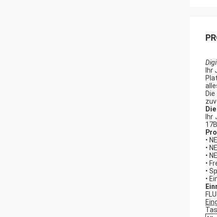
PR
Dig
Ihr
Pla
all
Die
zuv
Die
Ihr
17B
Pro
• N
• N
• N
• F
• S
• E
Ein
FLU
Ein
Tas