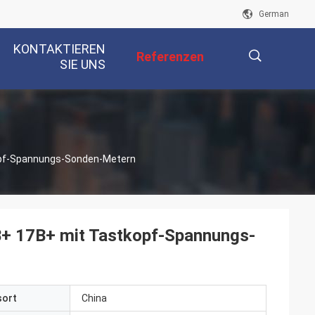
German
KONTAKTIEREN
Referenzen
SIE UNS
描
opf-Spannungs-Sonden-Metern
述
B+ 17B+ mit Tastkopf-Spannungs-
sort
China