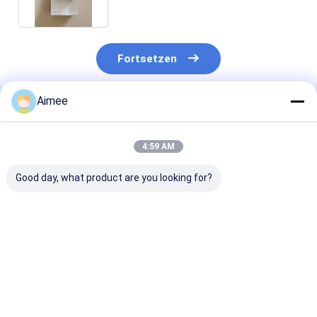
Fortsetzen
Aimee
Empfohlene Produkte
4:59 AM
Good day, what product are you looking for?
neues Original FLIR
Neuer Original-Flir
Bestseller: Ori
Extech MM750W
Extech SD800,CO2,
UNI-T UTI384
kabelloses
Luftfeuchtigkeit und
Infrarot-
Datalogging CAT IV
Temperatur
Wärmebildkam
True RMS
Datalogger
(Zoomfunktion
Bestpreis
Bestpreis
Bestprei
Multimeter
Lager