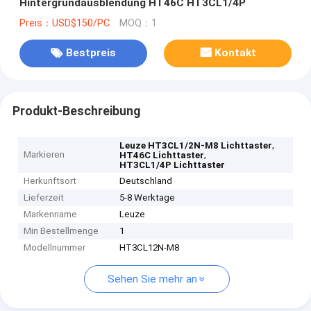
Hintergrundausblendung HT46C HT3CL1/4P
Preis：USD$150/PC
MOQ：1
Bestpreis
Kontakt
Produkt-Beschreibung
,
Leuze HT3CL1/2N-M8 Lichttaster
Markieren
,
HT46C Lichttaster
HT3CL1/4P Lichttaster
Herkunftsort
Deutschland
Lieferzeit
5-8 Werktage
Markenname
Leuze
Min Bestellmenge
1
Modellnummer
HT3CL12N-M8
Sehen Sie mehr an