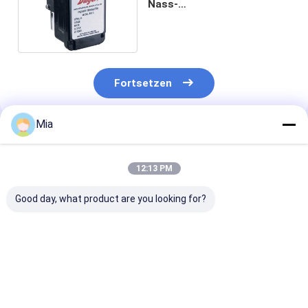
Nass-
Differenzdrucktransmitter
645-4
Fortsetzen
Mia
Empfohlene Produkte
12:13 PM
Good day, what product are you looking for?
vega VEGAFLEX 81
Original Rotork YTC
Neuer Original
TDR-Sensor für
YT-320N1
Testadapter -
kontinuierliche
Volumenverstärker-
Tektronix 237