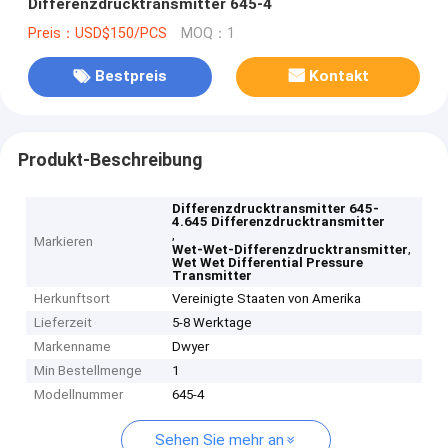
Differenzdrucktransmitter 645-4
Preis：USD$150/PCS
MOQ：1
Bestpreis
Kontakt
Produkt-Beschreibung
Differenzdrucktransmitter 645-
4.645 Differenzdrucktransmitter
,
Markieren
,
Wet-Wet-Differenzdrucktransmitter
Wet Wet Differential Pressure
Transmitter
Herkunftsort
Vereinigte Staaten von Amerika
Lieferzeit
5-8 Werktage
Markenname
Dwyer
Min Bestellmenge
1
Modellnummer
645-4
Sehen Sie mehr an