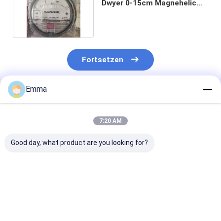
Dwyer 0-15cm Magnehelic
Dwyer-Reihe 2000
Fortsetzen
Emma
Empfohlene Produkte
7:20 AM
Good day, what product are you looking for?
vega VEGAFLEX 81
Original Rotork YTC
Neuer Original
TDR-Sensor für
YT-320N1
Testadapter -
kontinuierliche
Volumenverstärker-
Tektronix 237