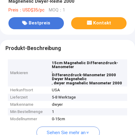
Magnehelic Dwyer-Reihe 2000
Preis：USD$35/pc
MOQ：1
Bestpreis
Kontakt
Produkt-Beschreibung
15cm Magnehelic Differenzdruck-
Manometer
,
Markieren
Differenzdruck-Manometer 2000
Dwyer Magnehelic
,
dwyer magnehelic Manometer 2000
Herkunftsort
USA
Lieferzeit
5-8 Werktage
Markenname
dwyer
Min Bestellmenge
1
Modellnummer
0-15cm
Sehen Sie mehr an