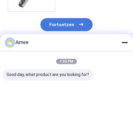
Fortsetzen
Aimee
Empfohlene Produkte
1:55 PM
Good day, what product are you looking for?
neues Original FLIR
Neuer Original-Flir
Bestseller: Ori
Extech MM750W
Extech SD800,CO2,
UNI-T UTI384
kabelloses
Luftfeuchtigkeit und
Infrarot-
Datalogging CAT IV
Temperatur
Wärmebildkam
True RMS
Datalogger
(Zoomfunktion
Bestpreis
Bestpreis
Bestprei
Multimeter
Lager