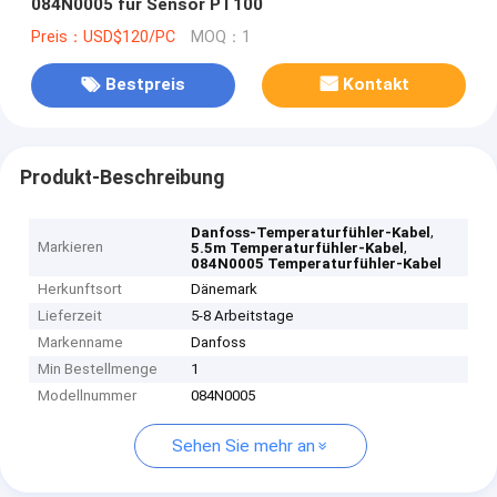
084N0005 für Sensor PT100
Preis：USD$120/PC
MOQ：1
Bestpreis
Kontakt
Produkt-Beschreibung
,
Danfoss-Temperaturfühler-Kabel
Markieren
,
5.5m Temperaturfühler-Kabel
084N0005 Temperaturfühler-Kabel
Herkunftsort
Dänemark
Lieferzeit
5-8 Arbeitstage
Markenname
Danfoss
Min Bestellmenge
1
Modellnummer
084N0005
Sehen Sie mehr an