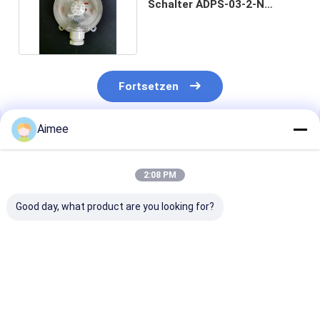
Schalter ADPS-03-2-N
Dwyer-Reihen-ADPS
Fortsetzen
Aimee
Empfohlene Produkte
2:08 PM
Good day, what product are you looking for?
vega VEGAFLEX 81
Original Rotork YTC
Neuer Original
TDR-Sensor für
YT-320N1
Testadapter -
kontinuierliche
Volumenverstärker-
Tektronix 237