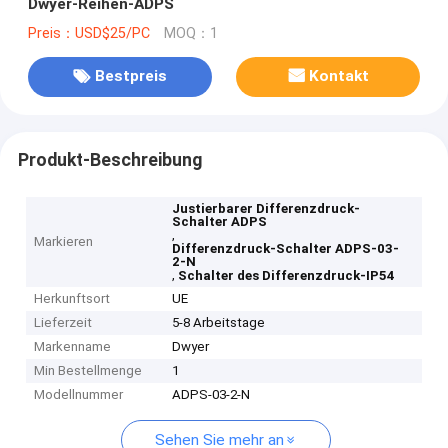
Dwyer-Reihen-ADPS
Preis：USD$25/PC
MOQ：1
Bestpreis
Kontakt
Produkt-Beschreibung
Justierbarer Differenzdruck-
Schalter ADPS
,
Markieren
Differenzdruck-Schalter ADPS-03-
2-N
,
Schalter des Differenzdruck-IP54
Herkunftsort
UE
Lieferzeit
5-8 Arbeitstage
Markenname
Dwyer
Min Bestellmenge
1
Modellnummer
ADPS-03-2-N
Sehen Sie mehr an