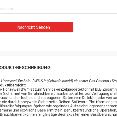
Nachricht Senden
ODUKT-BESCHREIBUNG
 Honeywell Bw Solo- BWS-S-Y (Schwefeldioxid) einzelner Gas-Detektor H2
duktübersicht:
o- Honeywell BW™ ist zum Service-einzelgasdetektor mit BLE-Zusamme
die Sicherheit von Gefährlichbereichsarbeitskräften zur Verfügung stellt
usst und entscheidend zu reagieren. Daten vom Detektor oder von sei
 sie durch Honeywells Sicherheits-Reihen-Software-Plattform ange
lüsselbefolgungsaufgaben wie regelndes Aufzeichnungsmanagement 
gemeine und exotische Gase ermitteln. Benutzerfreundliche Operation,
 Brauchbarkeit können langfristige Besitzkosten einer GasÜberwachu