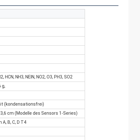
 H2, HCN, NH3, NEIN, NO2, O3, PH3, SO2
 g,
it (kondensationsfrei)
6.7x 3,6 cm (Modelle des Sensors 1-Series)
 A, B, C, D T4