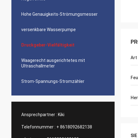
Hohe Genauigkeits-Strömungsmesser
versenkbare Wasserpumpe
PR
Druckgeber-Vielfältigkeit
Art
Waagerecht ausgerichtetes mit
Ultraschallmeter
Feu
Strom-Spannungs-Stromzähler
Her
Ansprechpartner :
Kiki
Telefonnummer :
+ 8618092682138
SI