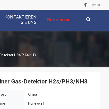
German
KONTAKTIEREN
Referenzen
SIE UNS
描
s-Detektor H2s/PH3/NH3
述
zelner Gas-Detektor H2s/PH3/NH3
sort
China
ame
Honeywell