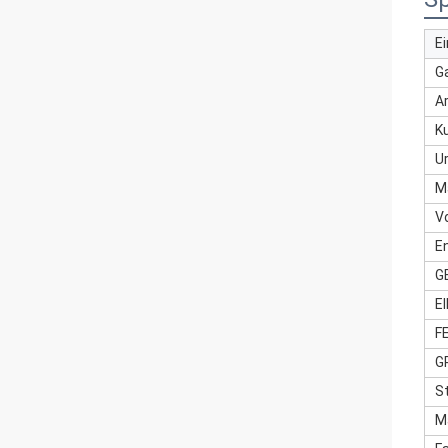
Ei
G
A
K
U
M
V
E
G
E
F
G
S
M