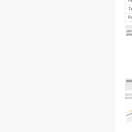
F
T
P