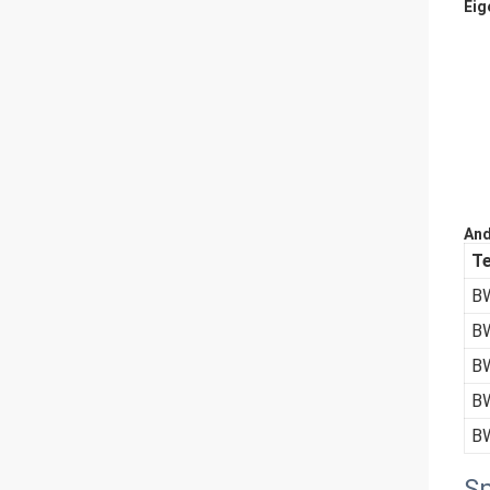
Eig
And
T
B
B
B
B
B
Sp