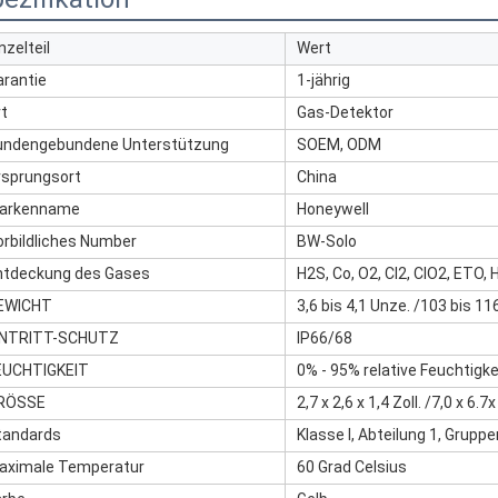
nzelteil
Wert
arantie
1-jährig
rt
Gas-Detektor
undengebundene Unterstützung
SOEM, ODM
rsprungsort
China
arkenname
Honeywell
orbildliches Number
BW-Solo
ntdeckung des Gases
H2S, Co, O2, Cl2, ClO2, ETO,
EWICHT
3,6 bis 4,1 Unze. /103 bis 116
INTRITT-SCHUTZ
IP66/68
EUCHTIGKEIT
0% - 95% relative Feuchtigke
RÖSSE
2,7 x 2,6 x 1,4 Zoll. /7,0 x 
tandards
Klasse I, Abteilung 1, Gruppen
aximale Temperatur
60 Grad Celsius