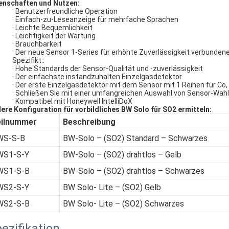
enschaften und Nutzen:
· Benutzerfreundliche Operation
· Einfach-zu-Leseanzeige für mehrfache Sprachen
· Leichte Bequemlichkeit
· Leichtigkeit der Wartung
· Brauchbarkeit
· Der neue Sensor 1-Series für erhöhte Zuverlässigkeit verbunden
Spezifikt.:
· Hohe Standards der Sensor-Qualität und -zuverlässigkeit
· Der einfachste instandzuhalten Einzelgasdetektor
· Der erste Einzelgasdetektor mit dem Sensor mit 1 Reihen für Co
· Schließen Sie mit einer umfangreichen Auswahl von Sensor-Wah
· Kompatibel mit Honeywell IntelliDoX
ere Konfiguration für vorbildliches BW Solo für SO2 ermitteln:
eilnummer
Beschreibung
WS-S-B
BW-Solo – (SO2) Standard – Schwarzes
WS1-S-Y
BW-Solo – (SO2) drahtlos – Gelb
WS1-S-B
BW-Solo – (SO2) drahtlos – Schwarzes
WS2-S-Y
BW Solo- Lite – (SO2) Gelb
WS2-S-B
BW Solo- Lite – (SO2) Schwarzes
ezifikation