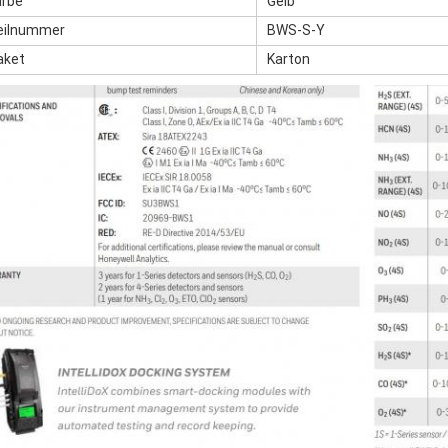
arbe
Gelb
eilnummer
BWS-S-Y
aket
Karton