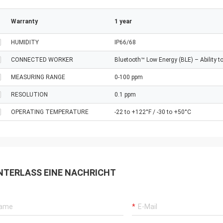
Warranty
1 year
HUMIDITY
IP66/68
CONNECTED WORKER
Bluetooth™ Low Energy (BLE) – Ability 
MEASURING RANGE
0-100 ppm
RESOLUTION
0.1 ppm
OPERATING TEMPERATURE
-22 to +122°F / -30 to +50°C
NTERLASS EINE NACHRICHT