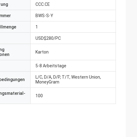
erung
CCC.CE
ummer
BWS-S-Y
ellmenge
1
USD$280/PC
ng
Karton
ionen
5-8 Arbeitstage
L/C, D/A, D/P, T/T, Western Union,
bedingungen
MoneyGram
ngsmaterial-
100