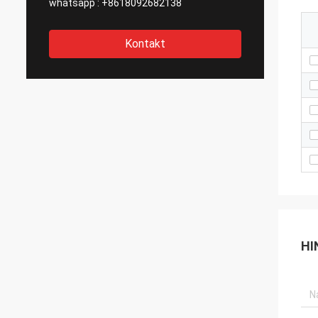
whatsapp :
+8618092682138
Kontakt
HI