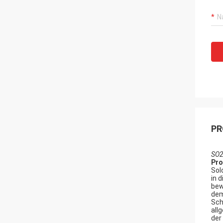
PR
SO2
Pro
Sol
in 
bew
dem
Sch
all
der