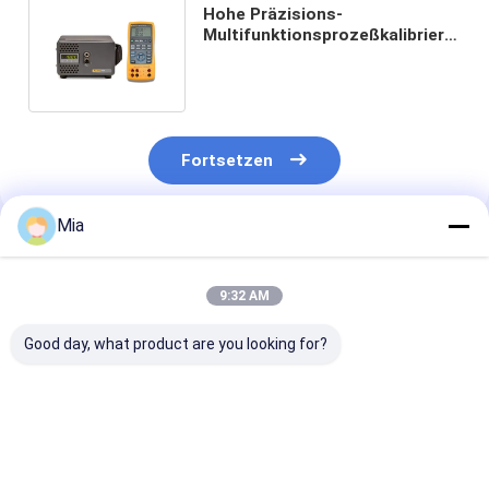
Hohe Präzisions-
Multifunktionsprozeßkalibrierer
tatsächlich
Fortsetzen
Mia
Empfohlene Produkte
9:32 AM
Good day, what product are you looking for?
Neues
Hach DR 900
FLIR Si1-LD
Originalmodell -
Multiparameter-
Industrieakust