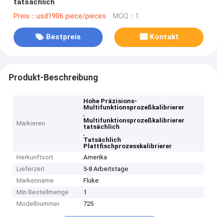
tatsächlich
Preis：usd1906 piece/pieces
MOQ：1
Bestpreis
Kontakt
Produkt-Beschreibung
Hohe Präzisions-
Multifunktionsprozeßkalibrierer
,
Multifunktionsprozeßkalibrierer
Markieren
tatsächlich
,
Tatsächlich
Plattfischprozesskalibrierer
Herkunftsort
Amerika
Lieferzeit
5-8 Arbeitstage
Markenname
Fluke
Min Bestellmenge
1
Modellnummer
725