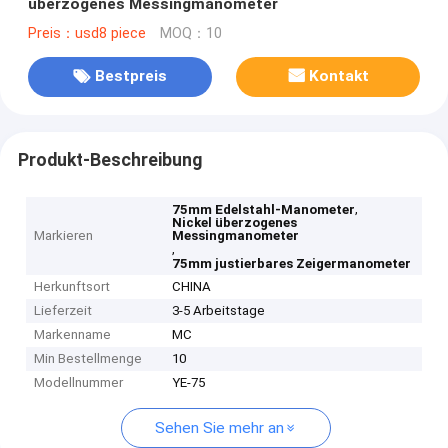
überzogenes Messingmanometer
Preis：usd8 piece
MOQ：10
Bestpreis
Kontakt
Produkt-Beschreibung
,
75mm Edelstahl-Manometer
Nickel überzogenes
Markieren
Messingmanometer
,
75mm justierbares Zeigermanometer
Herkunftsort
CHINA
Lieferzeit
3-5 Arbeitstage
Markenname
MC
Min Bestellmenge
10
Modellnummer
YE-75
Sehen Sie mehr an