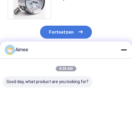
überzogenes
Messingmanometer
Fortsetzen
Aimee
Empfohlene Produkte
8:36 AM
Good day, what product are you looking for?
METTLER TOLEDO
Gehäusematerial
Sofortiger Ver
Schwerlastzelle
SUS 304 Dräger X-
brandneues CC
68005618 MTX-45,
am5000
PUIO31 51454
A15475900A
Gaswarngerät mit
176 Universal 